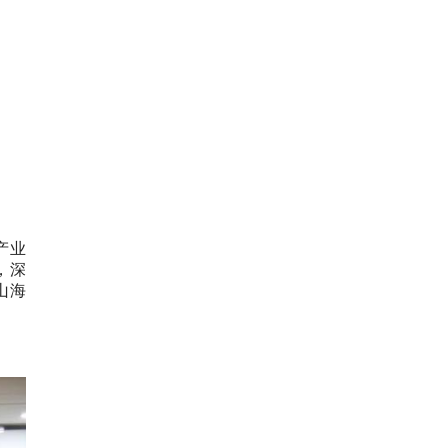
产业
，深
山海